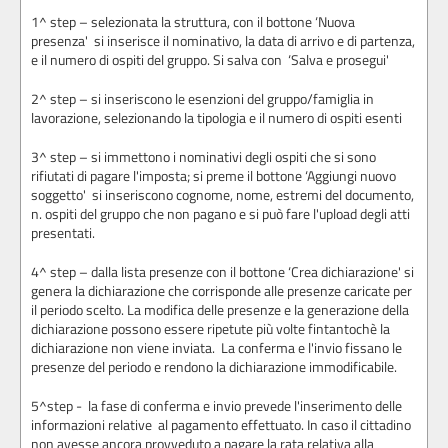
1^ step – selezionata la struttura, con il bottone ‘Nuova
presenza' si inserisce il nominativo, la data di arrivo e di partenza,
e il numero di ospiti del gruppo. Si salva con ‘Salva e prosegui'
2^ step – si inseriscono le esenzioni del gruppo/famiglia in
lavorazione, selezionando la tipologia e il numero di ospiti esenti
3^ step – si immettono i nominativi degli ospiti che si sono
rifiutati di pagare l'imposta; si preme il bottone ‘Aggiungi nuovo
soggetto' si inseriscono cognome, nome, estremi del documento,
n. ospiti del gruppo che non pagano e si può fare l'upload degli atti
presentati.
4^ step – dalla lista presenze con il bottone ‘Crea dichiarazione' si
genera la dichiarazione che corrisponde alle presenze caricate per
il periodo scelto. La modifica delle presenze e la generazione della
dichiarazione possono essere ripetute più volte fintantochè la
dichiarazione non viene inviata. La conferma e l'invio fissano le
presenze del periodo e rendono la dichiarazione immodificabile.
5^step - la fase di conferma e invio prevede l'inserimento delle
informazioni relative al pagamento effettuato. In caso il cittadino
non avesse ancora provveduto a pagare la rata relativa alla